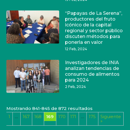
“Papayas de La Serena”,
productores del fruto
icónico de la capital
regional y sector público
discuten métodos para
ponerla en valor
12 Feb, 2024
Investigadores de INIA
analizan tendencias de
consumo de alimentos
para 2024
2 Feb, 2024
Mostrando 841-845 de 872 resultados
1
…
167
168
169
170
171
…
175
Siguiente
or
»