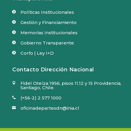
Políticas Institucionales

Gestión y Financiamiento

Memorias Institucionales

Gobierno Transparente

Corfo | Ley I+D

Contacto Dirección Nacional
Fidel Oteíza 1956, pisos 11,12 y 15 Providencia,

Santiago, Chile.
(+56-2) 2 577 1000

oficinadepartesdn@inia.cl
