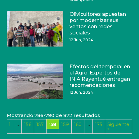
Olivicultores apuestan
por modernizar sus
ventas con redes
sociales
12 Jun, 2024
Efectos del temporal en
el Agro: Expertos de
INIA Rayentué entregan
recomendaciones
12 Jun, 2024
Mostrando 786-790 de 872 resultados
1
…
156
157
158
159
160
…
175
Siguiente
or
»