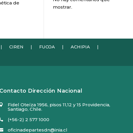
nética de
mostrar.
|
CIREN
|
FUCOA
|
ACHIPIA
|
Contacto Dirección Nacional
Fidel Oteíza 1956, pisos 11,12 y 15 Providencia,

Santiago, Chile.
(+56-2) 2 577 1000

oficinadepartesdn@inia.cl
