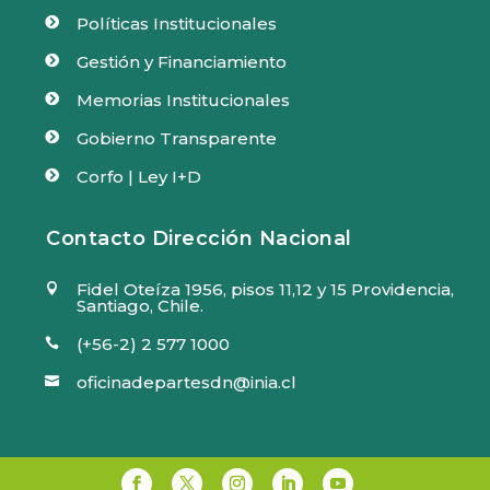
Políticas Institucionales

Gestión y Financiamiento

Memorias Institucionales

Gobierno Transparente

Corfo | Ley I+D

Contacto Dirección Nacional
Fidel Oteíza 1956, pisos 11,12 y 15 Providencia,

Santiago, Chile.
(+56-2) 2 577 1000

oficinadepartesdn@inia.cl
