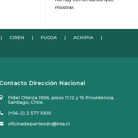
mostrar.
|
CIREN
|
FUCOA
|
ACHIPIA
|
Contacto Dirección Nacional
Fidel Oteíza 1956, pisos 11,12 y 15 Providencia,

Santiago, Chile.
(+56-2) 2 577 1000

oficinadepartesdn@inia.cl
