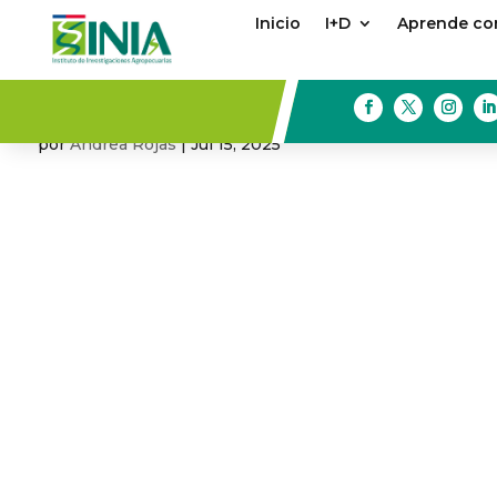
Inicio
I+D
Aprende con
Borrador automático
por
Andrea Rojas
|
Jul 15, 2025