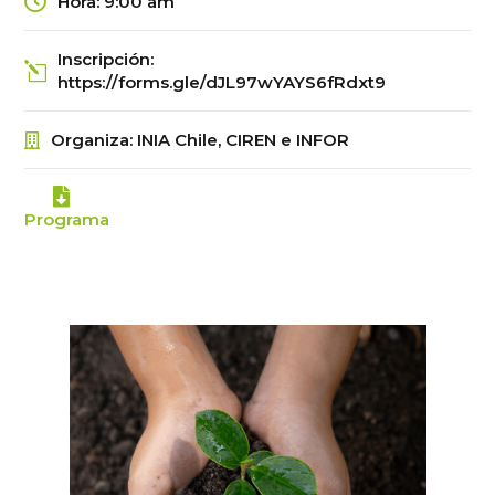
Hora
:
9:00 am
Inscripción
:
https://forms.gle/dJL97wYAYS6fRdxt9
Organiza
:
INIA Chile, CIREN e INFOR
Programa