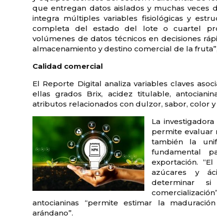
que entregan datos aislados y muchas veces di
integra múltiples variables fisiológicas y est
completa del estado del lote o cuartel pro
volúmenes de datos técnicos en decisiones rápi
almacenamiento y destino comercial de la fruta”,
Calidad comercial
El Reporte Digital analiza variables claves aso
ellas grados Brix, acidez titulable, antociani
atributos relacionados con dulzor, sabor, color 
La investigador
permite evaluar 
también la uni
fundamental p
exportación. “E
azúcares y áci
determinar si
comercializaci
antocianinas “permite estimar la maduración
arándano”.