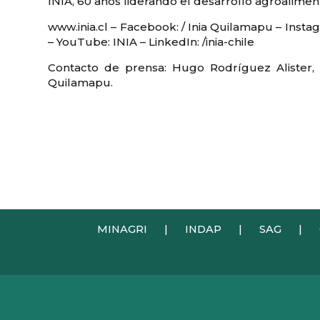
INIA, 60 años liderando el desarrollo agroaliment
www.inia.cl – Facebook: / Inia Quilamapu – Ins
– YouTube: INIA – LinkedIn: /inia-chile
Contacto de prensa: Hugo Rodríguez Alister,
Quilamapu.
MINAGRI
|
INDAP
|
SAG
|