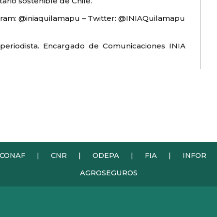
ario sostenible de Chile.
tagram: @iniaquilamapu – Twitter: @INIAQuilamapu
 periodista. Encargado de Comunicaciones INIA
CONAF
|
CNR
|
ODEPA
|
FIA
|
INFOR
AGROSEGUROS