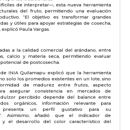
fíciles de interpretar—, esta nueva herramienta
ructurales del fruto, permitiendo una evaluación
ductivo. “El objetivo es transformar grandes
das y útiles para apoyar estrategias de cosecha,
 explicó Paula Vargas.
ciadas a la calidad comercial del arándano, entre
nas, calcio y materia seca, permitiendo evaluar
y potencial de postcosecha.
a de INIA Quilamapu explicó que la herramienta
no solo los promedios existentes en un lote, sino
formidad de madurez entre frutos, aspecto
ara asegurar consistencia en mercados de
l dulzor percibido depende del balance entre
dos orgánicos, información relevante para
 presenta un perfil gustativo para su
ón”. Asimismo, añadió que el indicador de
 y el desarrollo del color característico del