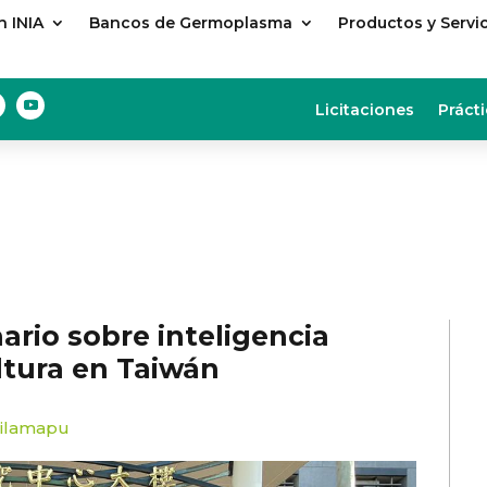
 INIA
Bancos de Germoplasma
Productos y Servi
Licitaciones
Prácti
nario sobre inteligencia
ultura en Taiwán
uilamapu