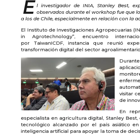
E
l investigador de INIA, Stanley Best, 
observados durante el workshop fue que lo
a los de Chile, especialmente en relación con la a
El Instituto de Investigaciones Agropecuarias (
in Agrotechnology”, encuentro internac
por TaiwanICDF, instancia que reunió experi
transformación digital del sector agroalimentari
Durante
aplicac
monito
enferme
automat
visitar 
de innov
En repr
especialista en agricultura digital, Stanley Bes
tecnológico alcanzado por el país asiático e
inteligencia artificial para apoyar la toma de dec