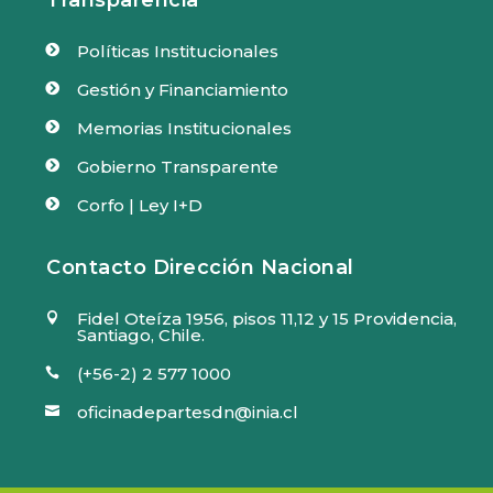
Políticas Institucionales

Gestión y Financiamiento

Memorias Institucionales

Gobierno Transparente

Corfo | Ley I+D

Contacto Dirección Nacional
Fidel Oteíza 1956, pisos 11,12 y 15 Providencia,

Santiago, Chile.
(+56-2) 2 577 1000

oficinadepartesdn@inia.cl
