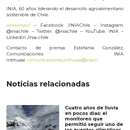
INIA, 60 años liderando el desarrollo agroalimentario
sostenible de Chile.
www.inia.cl
– Facebook: /INIAChile – Instagram:
@iniachile – Twitter: @iniachile – YouTube: INIA –
LinkedIn: /inia-chile
Contacto de prensa: Estefanía González,
Comunicaciones INIA
Intihuasi:
comunicaciones.intihuasi@inia.cl
Noticias relacionadas
Cuatro años de lluvia
en pocos días: el
monitoreo que
permitió seguir uno de
los eventos climáticos