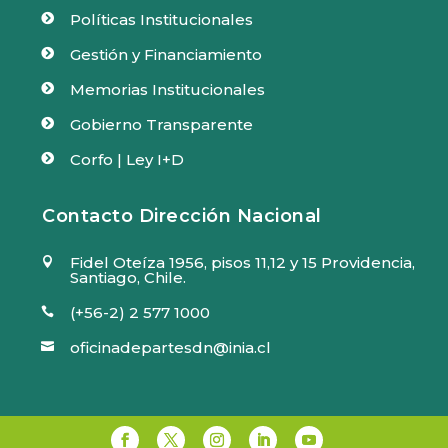
Políticas Institucionales

Gestión y Financiamiento

Memorias Institucionales

Gobierno Transparente

Corfo | Ley I+D

Contacto Dirección Nacional
Fidel Oteíza 1956, pisos 11,12 y 15 Providencia,

Santiago, Chile.
(+56-2) 2 577 1000

oficinadepartesdn@inia.cl
