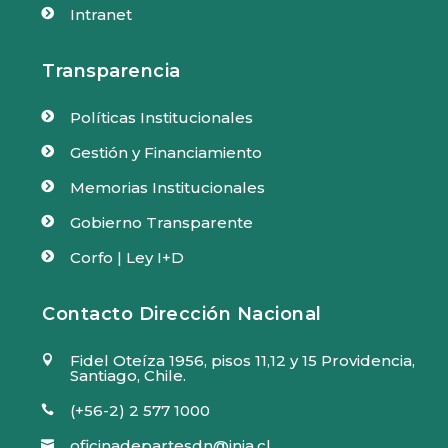
Intranet

Transparencia
Políticas Institucionales

Gestión y Financiamiento

Memorias Institucionales

Gobierno Transparente

Corfo | Ley I+D

Contacto Dirección Nacional
Fidel Oteíza 1956, pisos 11,12 y 15 Providencia,

Santiago, Chile.
(+56-2) 2 577 1000

oficinadepartesdn@inia.cl
